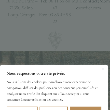
16 rue du Parc –
Tél:
06 11 55 80
Mail:
contact@dom
71350 Saint-
67
escoffier.com
Loup-Géanges
Fax:
03 85 49 98
22
Nous respectons votre vie privée.
Mentions Légales
Politique de Confidentialité
Nous utilisons des cookies pour améliorer votre expérience de
Conditions Générales de Vente
© 2026·DOMAINE-ESCOFFIER.COM
navigation, diffuser des publicités ou des contenus personnalisés et
analyser notre trafic. En cliquant sur « Tout accepter », vous
consentez à notre utilisation des cookies.