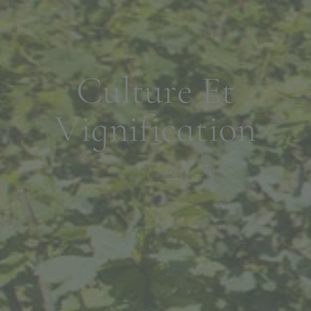
C
u
l
t
u
r
e
E
t
V
i
g
n
i
f
i
c
a
t
i
o
n