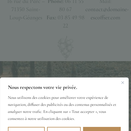
16 rue du Parc –
Phone:
06 11 55
Mail:
71350 Saint-
80 67
contact@domaine-
Loup-Géanges
Fax:
03 85 49 98
escoffier.com
22
Nous respectons votre vie privée.
Terms of use
Privacy Policy
Terms & Conditions
© 2026 DOMAINE-ESCOFFIER.COM
Nous utilisons des cookies pour améliorer votre expérience de
navigation, diffuser des publicités ou des contenus personnalisés et
analyser notre trafic. En cliquant sur « Tout accepter », vous
consentez à notre utilisation des cookies.