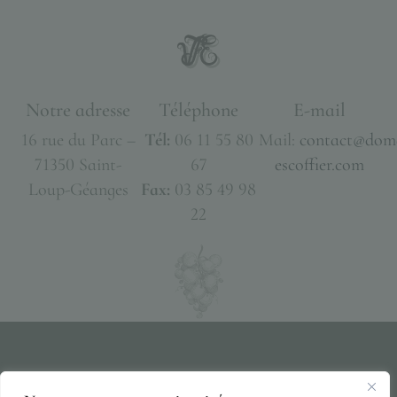
Notre adresse
Téléphone
E-mail
16 rue du Parc –
Tél:
06 11 55 80
Mail:
contact@dom
71350 Saint-
67
escoffier.com
Loup-Géanges
Fax:
03 85 49 98
22