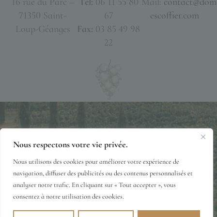
16 rue du Parc –
Tél:
06 11 55 80
Mail:
contact@dom
71350 Saint-
67
escoffier.com
Loup-Géanges
Fax:
03 85 49 98
22
Nous respectons votre vie privée.
Mentions Légales
Politique de Confidentialité
Nous utilisons des cookies pour améliorer votre expérience de
Conditions Générales de Vente
© 2026·DOMAINE-ESCOFFIER.COM
navigation, diffuser des publicités ou des contenus personnalisés et
analyser notre trafic. En cliquant sur « Tout accepter », vous
consentez à notre utilisation des cookies.