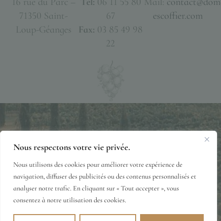
16 rue du Parc –
Tél:
06 11 55 80
Mail:
contact@dom
71350 Saint-
67
escoffier.com
Loup-Géanges
Fax:
03 85 49 98
22
Nous respectons votre vie privée.
Mentions Légales
Politique de Confidentialité
Nous utilisons des cookies pour améliorer votre expérience de
Conditions Générales de Vente
© 2026·DOMAINE-ESCOFFIER.COM
navigation, diffuser des publicités ou des contenus personnalisés et
analyser notre trafic. En cliquant sur « Tout accepter », vous
consentez à notre utilisation des cookies.