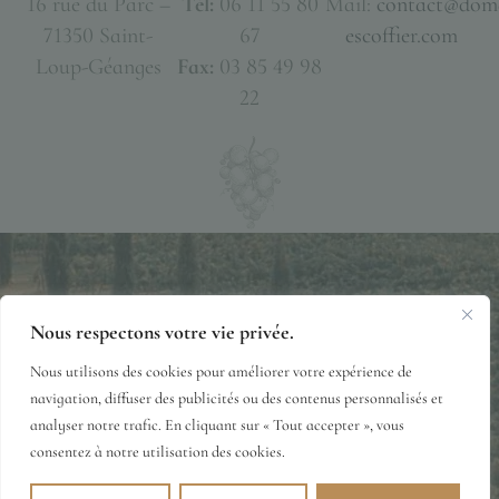
16 rue du Parc –
Tél:
06 11 55 80
Mail:
contact@dom
71350 Saint-
67
escoffier.com
Loup-Géanges
Fax:
03 85 49 98
22
Nous respectons votre vie privée.
Mentions Légales
Politique de Confidentialité
Nous utilisons des cookies pour améliorer votre expérience de
Conditions Générales de Vente
© 2026·DOMAINE-ESCOFFIER.COM
navigation, diffuser des publicités ou des contenus personnalisés et
analyser notre trafic. En cliquant sur « Tout accepter », vous
consentez à notre utilisation des cookies.