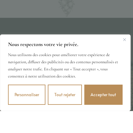
Nous respectons votre vie privée.
Terms of use
Privacy Policy
Terms & Conditions
© 2026 DOMAINE-ESCOFFIER.COM
Nous utilisons des cookies pour améliorer votre expérience de
navigation, diffuser des publicités ou des contenus personnalisés et
analyser notre trafic. En cliquant sur « Tout accepter », vous
consentez à notre utilisation des cookies.
Personnaliser
Tout rejeter
Accepter tout